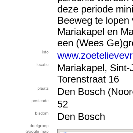
deze periode min
Beeweg te lopen 
Mariakapel en Ma
een (Wees Ge)gro
info
www.zoetelievevr
locatie
Mariakapel, Sint-
Torenstraat 16
plaats
Den Bosch (Noor
postcode
52
bisdom
Den Bosch
doelgroep
Google map