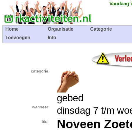
Vandaag i
Home
Organisatie
Categorie
Toevoegen
Info
categorie
gebed
wanneer
dinsdag 7 t/m w
Noveen Zoet
titel