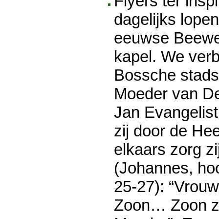
Flyers ter inspi
dagelijks lope
eeuwse Beeweg
kapel. We ver
Bossche stads
Moeder van De
Jan Evangelist
zij door de Hee
elkaars zorg z
(Johannes, hoo
25-27): “Vrouw,
Zoon… Zoon zi