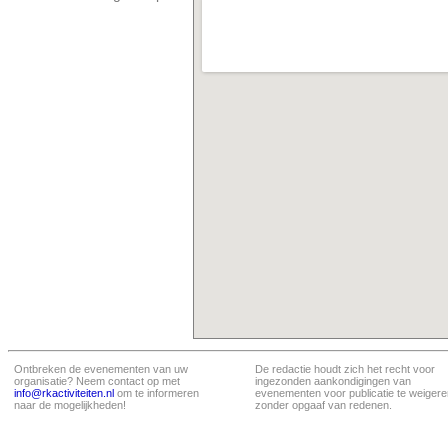
Ontbreken de evenementen van uw
De redactie houdt zich het recht voor
organisatie? Neem contact op met
ingezonden aankondigingen van
info@rkactiviteiten.nl
om te informeren
evenementen voor publicatie te weigere
naar de mogelijkheden!
zonder opgaaf van redenen.