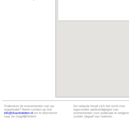
Ontbreken de evenementen van uw
De redactie houdt zich het recht voor
organisatie? Neem contact op met
ingezonden aankondigingen van
info@rkactiviteiten.nl
om te informeren
evenementen voor publicatie te weigere
naar de mogelijkheden!
zonder opgaaf van redenen.