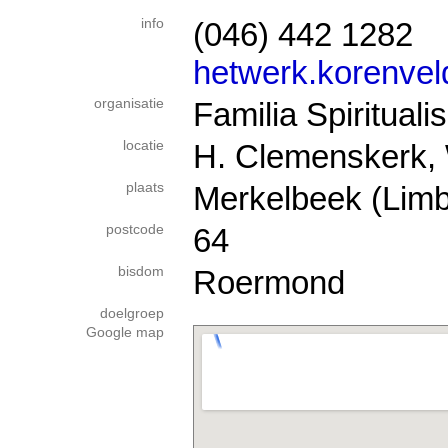
info
(046) 442 1282
hetwerk.korenvel
organisatie
Familia Spiritual
locatie
H. Clemenskerk,
plaats
Merkelbeek (Limb
postcode
64
bisdom
Roermond
doelgroep
Google map