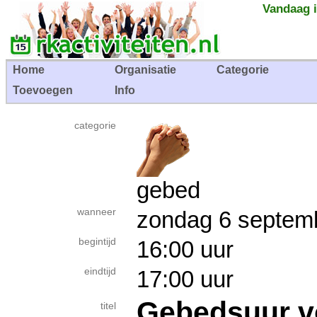
Vandaag i
Home
Organisatie
Categorie
Toevoegen
Info
categorie
gebed
wanneer
zondag 6 sept
begintijd
16:00 uur
eindtijd
17:00 uur
Gebedsuur v
titel