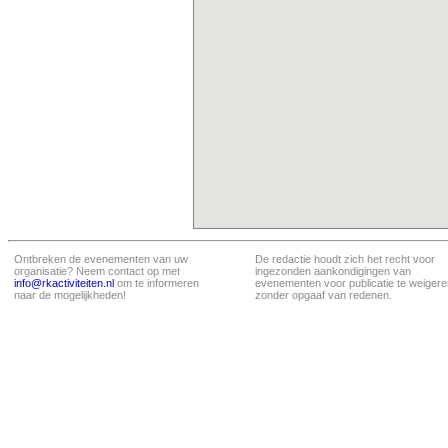
Ontbreken de evenementen van uw
De redactie houdt zich het recht voor
organisatie? Neem contact op met
ingezonden aankondigingen van
info@rkactiviteiten.nl
om te informeren
evenementen voor publicatie te weigere
naar de mogelijkheden!
zonder opgaaf van redenen.