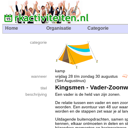
Home
Organisatie
Categorie
categorie
kamp
wanneer
vrijdag 28 t/m zondag 30 augustus
(Sint Augustinus)
Kingsmen - Vader-Zoon
titel
beschrijving
Een vader is de held van zijn zonen.
De relatie tussen een vader en een zoon
woorden. Een avontuur van 48 uur waar
worden en de stappen zet waar je al lang
Uitdagende buitenopdrachten, samen sp
kennen, elkaar ontmoeten in delen en st
bijzondere momenten en herinneringen, 