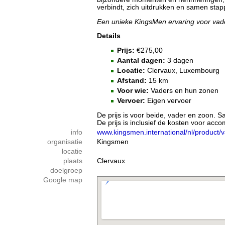
verbindt, zich uitdrukken en samen stap
Een unieke KingsMen ervaring voor vade
Details
Prijs:
€275,00
Aantal dagen:
3 dagen
Locatie:
Clervaux, Luxembourg
Afstand:
15 km
Voor wie:
Vaders en hun zonen
Vervoer:
Eigen vervoer
De prijs is voor beide, vader en zoon. 
De prijs is inclusief de kosten voor acc
info
www.kingsmen.international/nl/product/
organisatie
Kingsmen
locatie
plaats
Clervaux
doelgroep
Google map