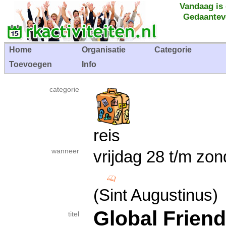
Vandaag is
Gedaantev
Home
Organisatie
Categorie
Toevoegen
Info
categorie
reis
wanneer
vrijdag 28 t/m zo
(Sint Augustinus)
Global Friend
titel