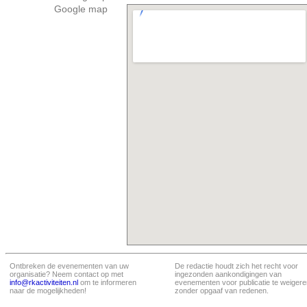
Google map
Ontbreken de evenementen van uw
De redactie houdt zich het recht voor
organisatie? Neem contact op met
ingezonden aankondigingen van
info@rkactiviteiten.nl
om te informeren
evenementen voor publicatie te weigere
naar de mogelijkheden!
zonder opgaaf van redenen.