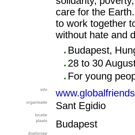
solidarity, poverty
care for the Earth.
to work together t
without hate and d
Budapest, Hun
28 to 30 Augus
For young peop
info
www.globalfriends
organisatie
Sant Egidio
locatie
plaats
Budapest
doelgroep