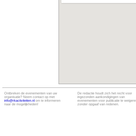
Ontbreken de evenementen van uw
De redactie houdt zich het recht voor
organisatie? Neem contact op met
ingezonden aankondigingen van
info@rkactiviteiten.nl
om te informeren
evenementen voor publicatie te weigere
naar de mogelijkheden!
zonder opgaaf van redenen.