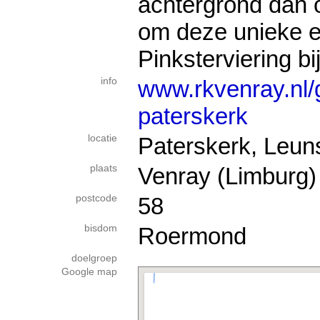
achtergrond dan o
om deze unieke en
Pinksterviering bi
info
www.rkvenray.nl
paterskerk
locatie
Paterskerk, Leu
plaats
Venray (Limburg)
postcode
58
bisdom
Roermond
doelgroep
Google map