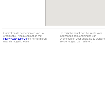
Ontbreken de evenementen van uw
De redactie houdt zich het recht voor
organisatie? Neem contact op met
ingezonden aankondigingen van
info@rkactiviteiten.nl
om te informeren
evenementen voor publicatie te weigere
naar de mogelijkheden!
zonder opgaaf van redenen.