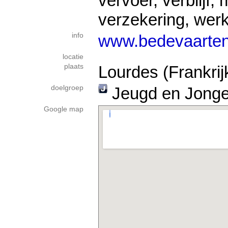
vervoer, verblijf, 
verzekering, wer
info
www.bedevaarten
locatie
plaats
Lourdes (Frankrij
doelgroep
Jeugd en Jong
Google map