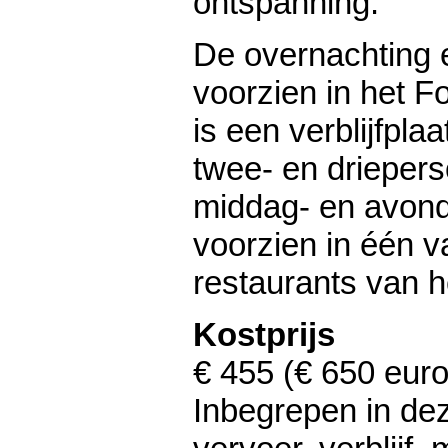
ontspanning.
De overnachting en
voorzien in het Fo
is een verblijfpl
twee- en drieper
middag- en avon
voorzien in één v
restaurants van he
Kostprijs
€ 455 (€ 650 eur
Inbegrepen in deze