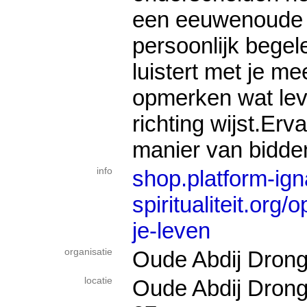
een eeuwenoude t
persoonlijk begel
luistert met je me
opmerken wat lev
richting wijst.Erv
manier van bidden
info
shop.platform-ign
spiritualiteit.org/
je-leven
organisatie
Oude Abdij Dron
locatie
Oude Abdij Drong