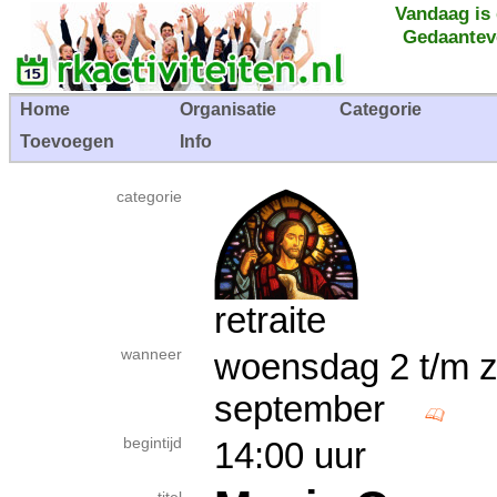
Vandaag is
Gedaantev
Home
Organisatie
Categorie
Toevoegen
Info
categorie
retraite
wanneer
woensdag 2 t/m 
september
begintijd
14:00 uur