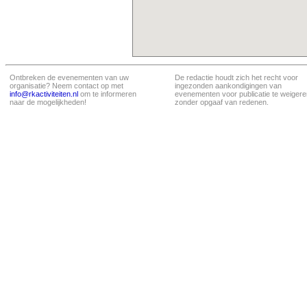
Ontbreken de evenementen van uw
De redactie houdt zich het recht voor
organisatie? Neem contact op met
ingezonden aankondigingen van
info@rkactiviteiten.nl
om te informeren
evenementen voor publicatie te weigere
naar de mogelijkheden!
zonder opgaaf van redenen.