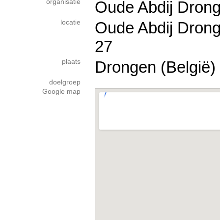
organisatie
Oude Abdij Dron
locatie
Oude Abdij Drong
27
plaats
Drongen (België)
doelgroep
Google map