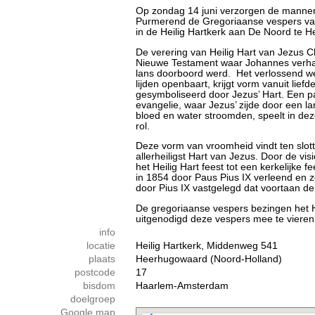
Op zondag 14 juni verzorgen de mannen
Purmerend de Gregoriaanse vespers van 
in de Heilig Hartkerk aan De Noord te 
De verering van Heilig Hart van Jezus Chr
Nieuwe Testament waar Johannes verhaal
lans doorboord werd. Het verlossend werk
lijden openbaart, krijgt vorm vanuit lief
gesymboliseerd door Jezus’ Hart. Een p
evangelie, waar Jezus’ zijde door een l
bloed en water stroomden, speelt in de
rol.
Deze vorm van vroomheid vindt ten slot
allerheiligst Hart van Jezus. Door de v
het Heilig Hart feest tot een kerkelijke
in 1854 door Paus Pius IX verleend en z
door Pius IX vastgelegd dat voortaan d
De gregoriaanse vespers bezingen het H
uitgenodigd deze vespers mee te vieren. 
info
locatie
Heilig Hartkerk, Middenweg 541
plaats
Heerhugowaard (Noord-Holland)
postcode
17
bisdom
Haarlem-Amsterdam
doelgroep
Google map