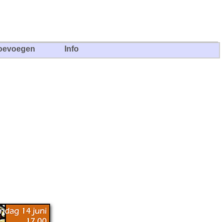
oevoegen
Info