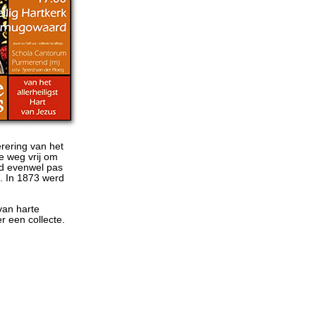
rering van het
e weg vrij om
erd evenwel pas
t. In 1873 werd
van harte
r een collecte.