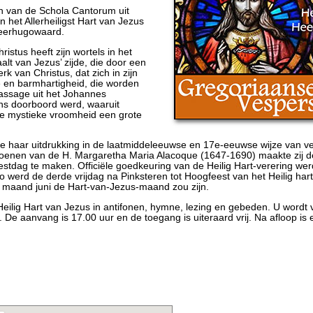
 van de Schola Cantorum uit
het Allerheiligst Hart van Jezus
Heerhugowaard.
istus heeft zijn wortels in het
t van Jezus’ zijde, die door een
 van Christus, dat zich in zijn
de en barmhartigheid, die worden
assage uit het Johannes
ans doorboord werd, waaruit
ze mystieke vroomheid een grote
te haar uitdrukking in de laatmiddeleeuwse en 17e-eeuwse wijze van ve
isioenen van de H. Margaretha Maria Alacoque (1647-1690) maakte zij d
 feestdag te maken. Officiële goedkeuring van de Heilig Hart-verering w
o werd de derde vrijdag na Pinksteren tot Hoogfeest van het Heilig har
e maand juni de Hart-van-Jezus-maand zou zijn.
eilig Hart van Jezus in antifonen, hymne, lezing en gebeden. U wordt 
De aanvang is 17.00 uur en de toegang is uiteraard vrij. Na afloop is e