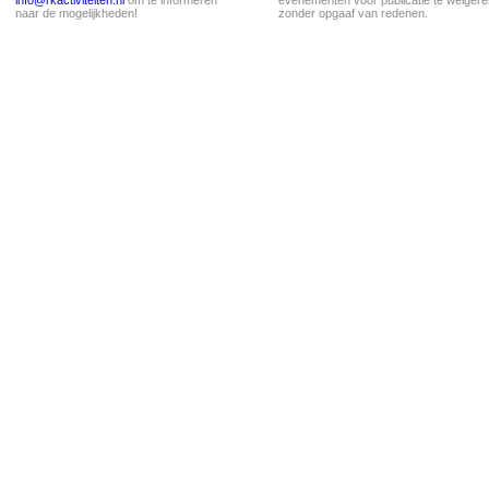
info@rkactiviteiten.nl
om te informeren
evenementen voor publicatie te weigere
naar de mogelijkheden!
zonder opgaaf van redenen.