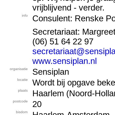
vrijblijvend - verder.
info
Consulent: Renske P
Secretariaat: Margree
(06) 51 64 22 97
secretariaat@sensipla
www.sensiplan.nl
organisatie
Sensiplan
locatie
Wordt bij opgave bek
plaats
Haarlem (Noord-Holla
postcode
20
bisdom
Haarlem-Amsterdam