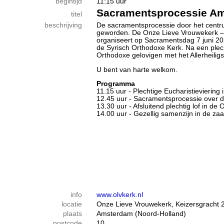
begintijd
11:15 uur
Sacramentsprocessie A
titel
beschrijving
De sacramentsprocessie door het centru
geworden. De Onze Lieve Vrouwekerk –
organiseert op Sacramentsdag 7 juni 2
de Syrisch Orthodoxe Kerk. Na een plech
Orthodoxe gelovigen met het Allerheiligs
U bent van harte welkom.
Programma
11.15 uur - Plechtige Eucharistievierin
12.45 uur - Sacramentsprocessie over 
13.30 uur - Afsluitend plechtig lof in d
14.00 uur - Gezellig samenzijn in de zaa
info
www.olvkerk.nl
locatie
Onze Lieve Vrouwekerk, Keizersgracht 
plaats
Amsterdam (Noord-Holland)
postcode
10