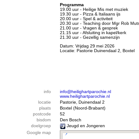
Programma
19.00 uur - Heilige Mis met muziek
19.30 uur - Pizza & Italiaans ijs
20.00 uur - Spel & activiteit
20.30 uur - Teaching door Mgr Rob Mut
21.00 uur - Vragen & gesprek
21.15 uur - Afsluiting in kapel/kerk
21.30 uur - Gezellig samenzijn
Datum: Vrijdag 29 mei 2026
Locatie: Pastorie Duinendaal 2, Boxtel
info
info@heilighartparochie.nl
www.heilighartparochie.nl
locatie
Pastorie, Duinendaal 2
plaats
Boxtel (Noord-Brabant)
postcode
52
bisdom
Den Bosch
doelgroep
Jeugd en Jongeren
Google map