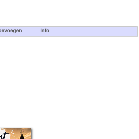
oevoegen
Info