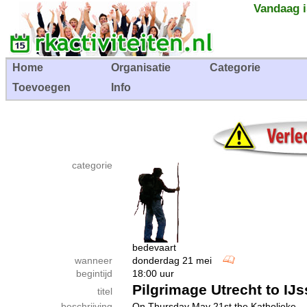
Vandaag i
Home
Organisatie
Categorie
Toevoegen
Info
categorie
bedevaart
wanneer
donderdag 21 mei
begintijd
18:00 uur
Pilgrimage Utrecht to IJs
titel
beschrijving
On Thursday May 21st the Katholieke