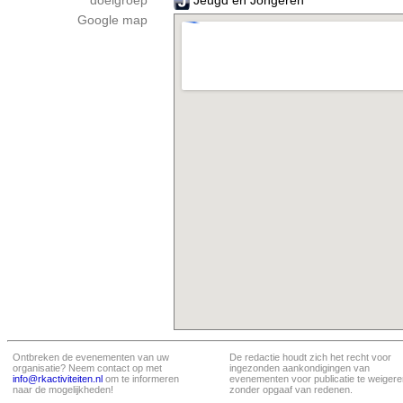
doelgroep
Jeugd en Jongeren
Google map
Ontbreken de evenementen van uw
De redactie houdt zich het recht voor
organisatie? Neem contact op met
ingezonden aankondigingen van
info@rkactiviteiten.nl
om te informeren
evenementen voor publicatie te weigere
naar de mogelijkheden!
zonder opgaaf van redenen.