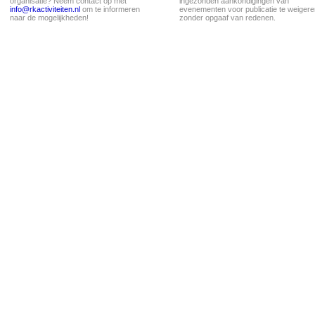
organisatie? Neem contact op met
ingezonden aankondigingen van
info@rkactiviteiten.nl
om te informeren
evenementen voor publicatie te weigere
naar de mogelijkheden!
zonder opgaaf van redenen.