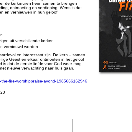
ver de kerkmuren heen samen te brengen
ing, ontmoeting en verdieping. Wens is dat
n en vernieuwen in hun geloof.
en
gen uit verschillende kerken
 en vernieuwd worden
ardevol en interessant zijn. De kern – samen
lige Geest en elkaar ontmoeten in het geloof
ed is dat de eerste liefde voor God weer mag
met nieuwe verwachting naar huis gaan.
ck-the-fire-worshippraise-avond-1985666162946
 20