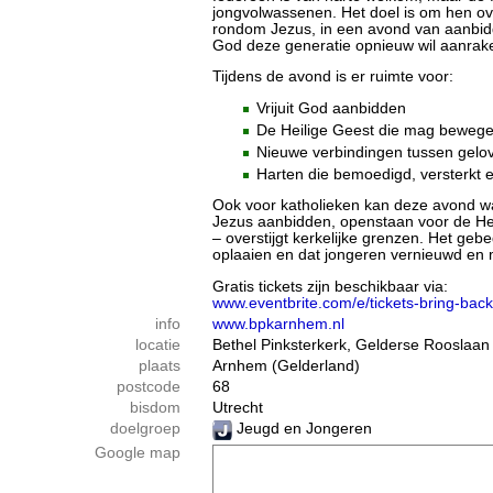
jongvolwassenen. Het doel is om hen o
rondom Jezus, in een avond van aanbidd
God deze generatie opnieuw wil aanrake
Tijdens de avond is er ruimte voor:
Vrijuit God aanbidden
De Heilige Geest die mag beweg
Nieuwe verbindingen tussen gelovi
Harten die bemoedigd, versterkt
Ook voor katholieken kan deze avond wa
Jezus aanbidden, openstaan voor de Hei
– overstijgt kerkelijke grenzen. Het geb
oplaaien en dat jongeren vernieuwd en 
Gratis tickets zijn beschikbaar via:
www.eventbrite.com/e/tickets-bring-ba
info
www.bpkarnhem.nl
locatie
Bethel Pinksterkerk, Gelderse Rooslaan
plaats
Arnhem (Gelderland)
postcode
68
bisdom
Utrecht
doelgroep
Jeugd en Jongeren
Google map