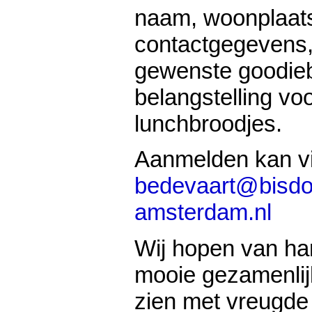
naam, woonplaat
contactgegevens,
gewenste goodie
belangstelling vo
lunchbroodjes.
Aanmelden kan vi
bedevaart@bisd
amsterdam.nl
Wij hopen van har
mooie gezamenlij
zien met vreugde