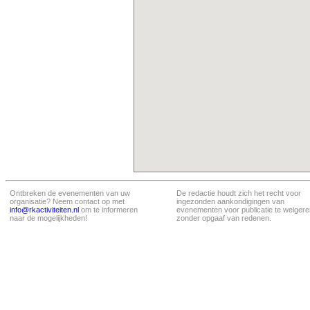
Ontbreken de evenementen van uw
De redactie houdt zich het recht voor
organisatie? Neem contact op met
ingezonden aankondigingen van
info@rkactiviteiten.nl
om te informeren
evenementen voor publicatie te weigere
naar de mogelijkheden!
zonder opgaaf van redenen.