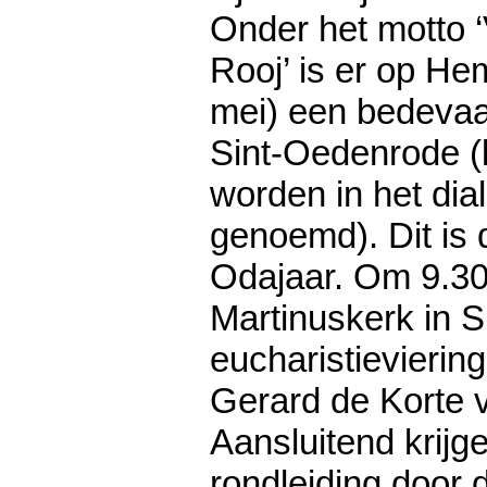
Onder het motto 
Rooj’ is er op He
mei) een bedevaa
Sint-Oedenrode (
worden in het dial
genoemd). Dit is 
Odajaar. Om 9.30 
Martinuskerk in 
eucharistievierin
Gerard de Korte 
Aansluitend krijg
rondleiding door 