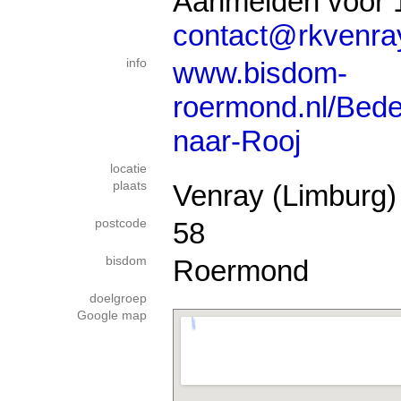
Aanmelden vóór 1
contact@rkvenray
info
www.bisdom-
roermond.nl/Bede
naar-Rooj
locatie
plaats
Venray (Limburg)
postcode
58
bisdom
Roermond
doelgroep
Google map