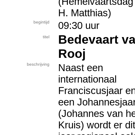
(Hemelvaartsdag /
H. Matthias)
begintijd
09:30 uur
Bedevaart va
titel
Rooj
beschrijving
Naast een
internationaal
Franciscusjaar e
een Johannesjaa
(Johannes van he
Kruis) wordt er di