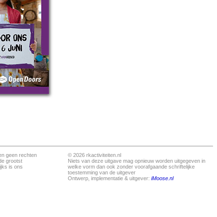
en geen rechten
© 2026 rkactiviteiten.nl
de grootst
Niets van deze uitgave mag opnieuw worden uitgegeven in
jks is ons
welke vorm dan ook zonder voorafgaande schriftelijke
toestemming van de uitgever
Ontwerp, implementatie & uitgever:
iMoose.nl