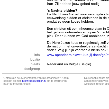
aan het licht mag komen. Voor christene
Iran. Zij hebben jouw gebed nodig.
‘s Nachts bidden?
De Nacht van Gebed voor vervolgde chr
eeuwenlang bidden er christenen in de n
omdat ze geen keuze hebben.
Een christen uit een inheemse stam in C
het geheim ontmoeten en lopen ’s nachts
plek. Daar kunnen we God aanbidden, zo
De Here Jezus koos er regelmatig zelf v
de rust om met onverdeelde aandacht i
Vader. Volg jij Zijn voorbeeld hierin ook?
info
www.opendoors.nl/wat-kun-jij-doen/ga
locatie
plaats
Nederland en Belgie (België)
doelgroep
Ontbreken de evenementen van uw organisatie? Neem
De redactie houdt zi
contact op met
info@rkactiviteiten.nl
om te informeren
aankondigingen van 
naar de mogelijkheden!
weigeren zonder opg