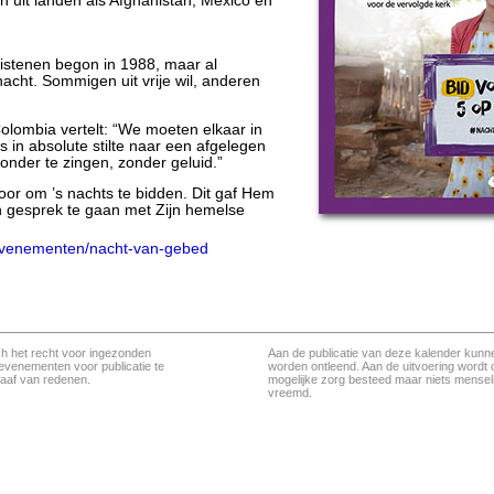
n uit landen als Afghanistan, Mexico en
istenen begon in 1988, maar al
acht. Sommigen uit vrije wil, anderen
olombia vertelt: “We moeten elkaar in
 in absolute stilte naar een afgelegen
nder te zingen, zonder geluid.”
oor om ’s nachts te bidden. Dit gaf Hem
n gesprek te gaan met Zijn hemelse
/evenementen/nacht-van-gebed
ch het recht voor ingezonden
Aan de publicatie van deze kalender kunn
evenementen voor publicatie te
worden ontleend. Aan de uitvoering wordt 
aaf van redenen.
mogelijke zorg besteed maar niets menseli
vreemd.