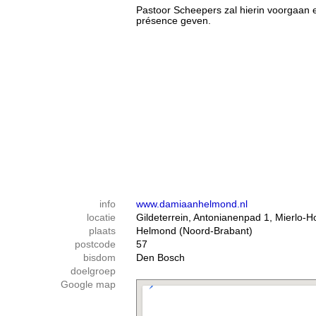
Pastoor Scheepers zal hierin voorgaan e
présence geven.
info
www.damiaanhelmond.nl
locatie
Gildeterrein, Antonianenpad 1, Mierlo-H
plaats
Helmond (Noord-Brabant)
postcode
57
bisdom
Den Bosch
doelgroep
Google map