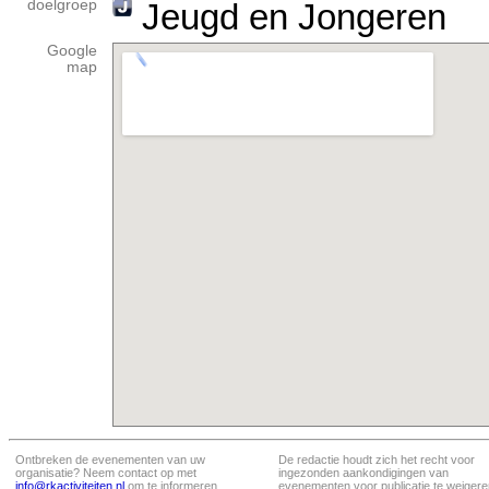
doelgroep
Jeugd en Jongeren
Google
map
Ontbreken de evenementen van uw
De redactie houdt zich het recht voor
organisatie? Neem contact op met
ingezonden aankondigingen van
info@rkactiviteiten.nl
om te informeren
evenementen voor publicatie te weigere