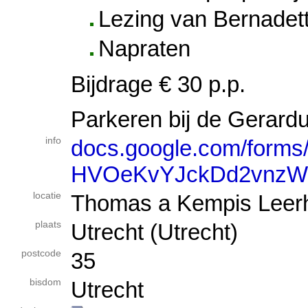
Lezing van Bernadet
Napraten
Bijdrage € 30 p.p.
Parkeren bij de Gerardu
info
docs.google.com/form
HVOeKvYJckDd2vnzWd
locatie
Thomas a Kempis Leerhu
plaats
Utrecht (Utrecht)
postcode
35
bisdom
Utrecht