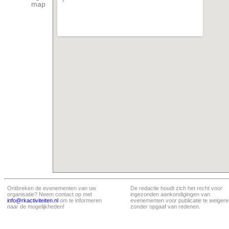
map
Ontbreken de evenementen van uw
De redactie houdt zich het recht voor
organisatie? Neem contact op met
ingezonden aankondigingen van
info@rkactiviteiten.nl
om te informeren
evenementen voor publicatie te weigere
naar de mogelijkheden!
zonder opgaaf van redenen.