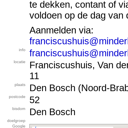
te dekken, contant of v
voldoen op de dag van de
Aanmelden via:
franciscushuis@minder
info
franciscushuis@minder
locatie
Franciscushuis, Van der
11
plaats
Den Bosch (Noord-Brab
postcode
52
bisdom
Den Bosch
doelgroep
Google