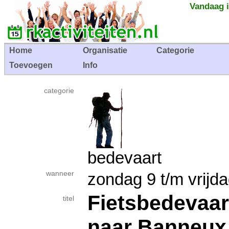
Vandaag i
Home
Organisatie
Categorie
Toevoegen
Info
categorie
bedevaart
wanneer
zondag 9 t/m vrij
Fietsbedevaar
titel
naar Banneux