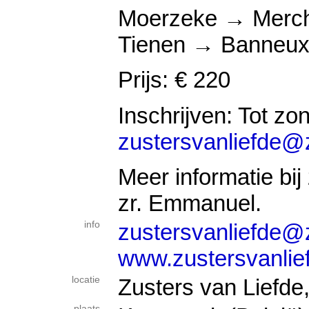
Moerzeke → Merc
Tienen → Banneu
Prijs: € 220
Inschrijven: Tot zon
zustersvanliefde@z
Meer informatie bij
zr. Emmanuel.
info
zustersvanliefde@z
www.zustersvanlie
locatie
Zusters van Liefde,
plaats