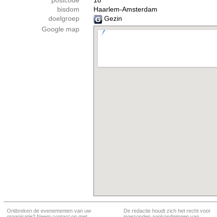
postcode
18
bisdom
Haarlem-Amsterdam
doelgroep
Gezin
Google map
Ontbreken de evenementen van uw
De redactie houdt zich het recht voor
organisatie? Neem contact op met
ingezonden aankondigingen van