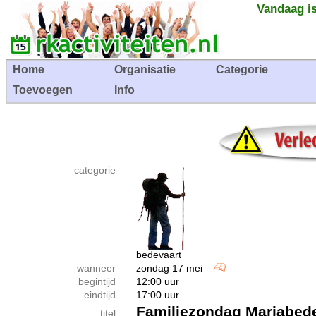
Vandaag is
Home
Organisatie
Categorie
Toevoegen
Info
categorie
bedevaart
wanneer
zondag 17 mei
begintijd
12:00 uur
eindtijd
17:00 uur
Familiezondag Mariabede
titel