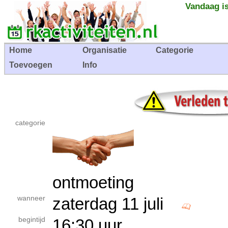
Vandaag is
Home
Organisatie
Categorie
Toevoegen
Info
categorie
ontmoeting
wanneer
zaterdag 11 juli
begintijd
16:30 uur