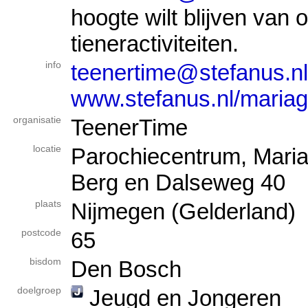
hoogte wilt blijven van 
tieneractiviteiten.
info
teenertime@stefanus.nl
www.stefanus.nl/mariage
organisatie
TeenerTime
locatie
Parochiecentrum, Maria
Berg en Dalseweg 40
plaats
Nijmegen (Gelderland)
postcode
65
bisdom
Den Bosch
doelgroep
Jeugd en Jongeren