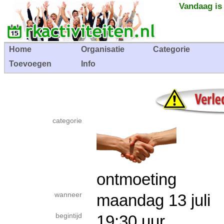
Vandaag is
Home
Organisatie
Categorie
Toevoegen
Info
categorie
ontmoeting
wanneer
maandag 13 jul
begintijd
19:30 uur