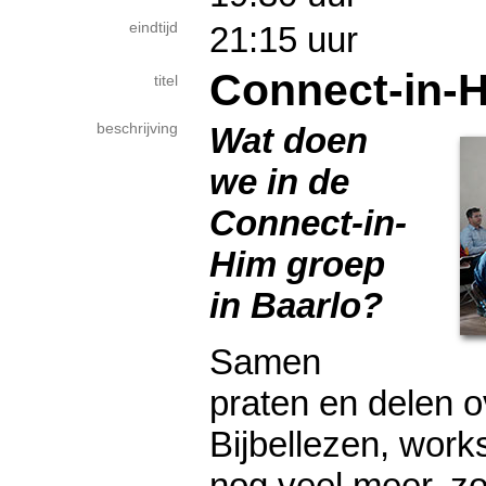
eindtijd
21:15 uur
Connect-in-
titel
beschrijving
Wat doen
we in de
Connect-in-
Him groep
in Baarlo?
Samen
praten en delen o
Bijbellezen, wor
nog veel meer, z