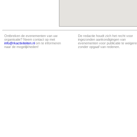
Ontbreken de evenementen van uw
De redactie houdt zich het recht voor
organisatie? Neem contact op met
ingezonden aankondigingen van
info@rkactiviteiten.nl
om te informeren
evenementen voor publicatie te weigere
naar de mogelijkheden!
zonder opgaaf van redenen.