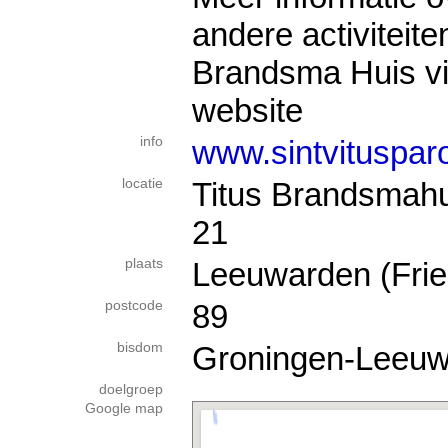
andere activiteiten
Brandsma Huis vi
website
info
www.sintvitusparo
locatie
Titus Brandsmahui
21
plaats
Leeuwarden (Frie
postcode
89
bisdom
Groningen-Leeu
doelgroep
Google map