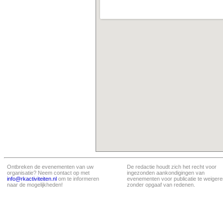
Ontbreken de evenementen van uw
De redactie houdt zich het recht voor
organisatie? Neem contact op met
ingezonden aankondigingen van
info@rkactiviteiten.nl
om te informeren
evenementen voor publicatie te weigere
naar de mogelijkheden!
zonder opgaaf van redenen.