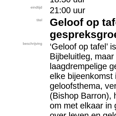
eindtijd
21:00 uur
Geloof op taf
titel
gespreksgro
beschrijving
‘Geloof op tafel’ 
Bijbeluitleg, maar
laagdrempelige g
elke bijeenkomst 
geloofsthema, ver
(Bishop Barron), 
om met elkaar in
over leven en gelo