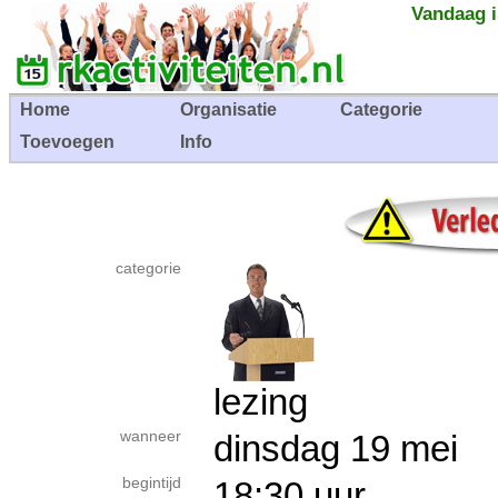
Vandaag i
Home
Organisatie
Categorie
Toevoegen
Info
categorie
lezing
wanneer
dinsdag 19 mei
begintijd
18:30 uur