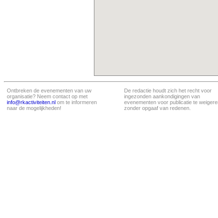
Ontbreken de evenementen van uw
De redactie houdt zich het recht voor
organisatie? Neem contact op met
ingezonden aankondigingen van
info@rkactiviteiten.nl
om te informeren
evenementen voor publicatie te weigere
naar de mogelijkheden!
zonder opgaaf van redenen.