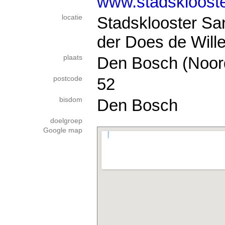
www.stadskloost
locatie
Stadsklooster S
der Does de Wille
plaats
Den Bosch (Noor
postcode
52
bisdom
Den Bosch
doelgroep
Google map