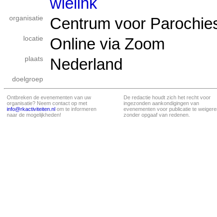
wielink
organisatie
Centrum voor Parochiespi
locatie
Online via Zoom
plaats
Nederland
doelgroep
Ontbreken de evenementen van uw
De redactie houdt zich het recht voor
organisatie? Neem contact op met
ingezonden aankondigingen van
info@rkactiviteiten.nl
om te informeren
evenementen voor publicatie te weigere
naar de mogelijkheden!
zonder opgaaf van redenen.