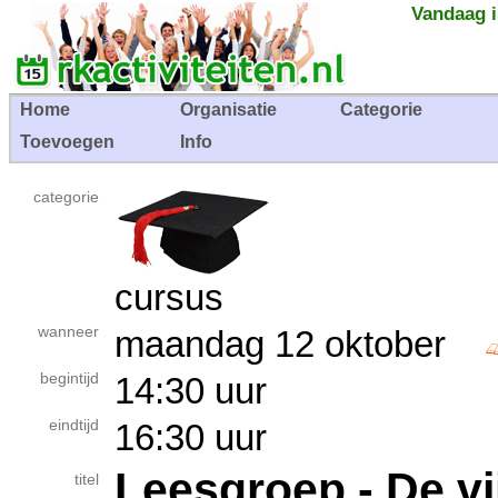
Vandaag i
Home
Organisatie
Categorie
Toevoegen
Info
categorie
cursus
wanneer
maandag 12 oktober
begintijd
14:30 uur
eindtijd
16:30 uur
Leesgroep - De vi
titel