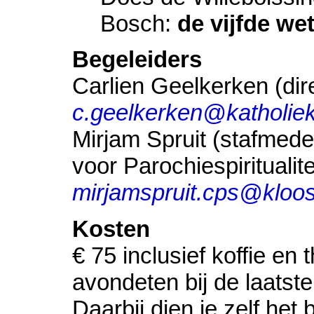
Bosch:
de vijfde we
Begeleiders
Carlien Geelkerken (di
c.geelkerken@katholiek
Mirjam Spruit (stafmed
voor Parochiespiritualite
mirjamspruit.cps@kloos
Kosten
€ 75 inclusief koffie en 
avondeten bij de laatst
Daarbij dien je zelf het