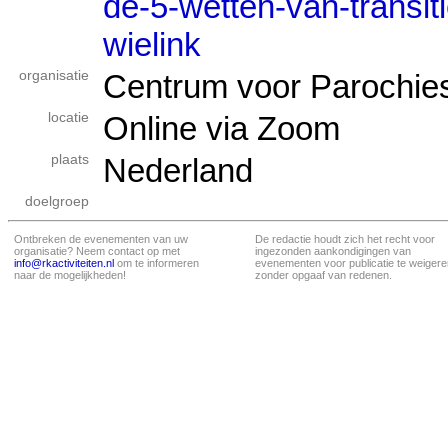
de-5-wetten-van-transit
wielink
organisatie
Centrum voor Parochiespi
locatie
Online via Zoom
plaats
Nederland
doelgroep
Ontbreken de evenementen van uw
De redactie houdt zich het recht voor
organisatie? Neem contact op met
ingezonden aankondigingen van
info@rkactiviteiten.nl
om te informeren
evenementen voor publicatie te weigere
naar de mogelijkheden!
zonder opgaaf van redenen.