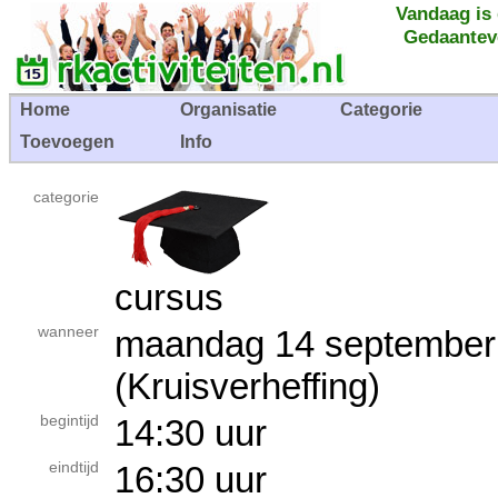
Vandaag is
Gedaantev
Home
Organisatie
Categorie
Toevoegen
Info
categorie
cursus
wanneer
maandag 14 septemb
(Kruisverheffing)
begintijd
14:30 uur
eindtijd
16:30 uur