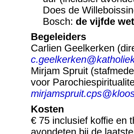
Does de Willeboissin
Bosch:
de vijfde we
Begeleiders
Carlien Geelkerken (di
c.geelkerken@katholiek
Mirjam Spruit (stafmed
voor Parochiespiritualite
mirjamspruit.cps@kloos
Kosten
€ 75 inclusief koffie en 
avondeten bij de laatst