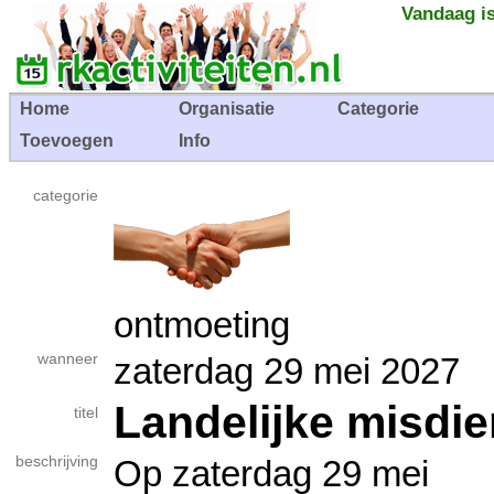
Vandaag is
Home
Organisatie
Categorie
Toevoegen
Info
categorie
ontmoeting
wanneer
zaterdag 29 mei 202
Landelijke misdi
titel
beschrijving
Op zaterdag 29 mei