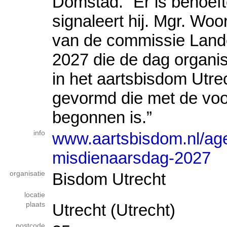
Domstad. “Er is behoeft
signaleert hij. Mgr. Woor
van de commissie Lande
2027 die de dag organise
in het aartsbisdom Utr
gevormd die met de voo
begonnen is.”
info
www.aartsbisdom.nl/age
misdienaarsdag-2027
organisatie
Bisdom Utrecht
locatie
plaats
Utrecht (Utrecht)
postcode