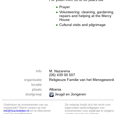
Prayer
Volunteering: cleaning, gardening
repairs and helping at the Mercy
House
Cultural visits and pilgrimage
info
M. Nazarena
(06) 439 00 507
organisatie
Religieuze Familie van het Mensgewor
locatie
plaats
Albania
doelgroep
Jeugd en Jongeren
Ontbreken de evenementen van uw
De redactie houdt zich het recht voor
organisatie? Neem contact op met
ingezonden aankondigingen van
info@rkactiviteiten.nl
om te informeren
evenementen voor publicatie te weigere
naar de mogelijkheden!
zonder opgaaf van redenen.