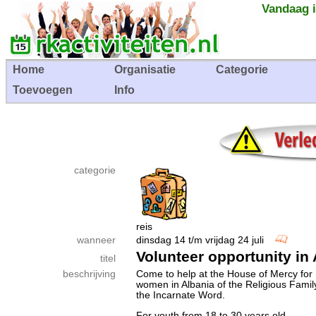
Vandaag i
Home
Organisatie
Categorie
Toevoegen
Info
categorie
reis
wanneer
dinsdag 14 t/m vrijdag 24 juli
Volunteer opportunity in
titel
beschrijving
Come to help at the House of Mercy for
women in Albania of the Religious Famil
the Incarnate Word.
For youth from 18 to 30 years old.