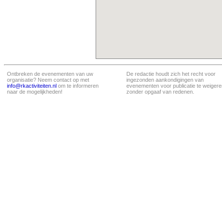
Ontbreken de evenementen van uw
De redactie houdt zich het recht voor
organisatie? Neem contact op met
ingezonden aankondigingen van
info@rkactiviteiten.nl
om te informeren
evenementen voor publicatie te weigere
naar de mogelijkheden!
zonder opgaaf van redenen.