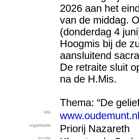
2026 aan het ein
van de middag. 
(donderdag 4 juni
Hoogmis bij de z
aansluitend sacr
De retraite sluit
na de H.Mis.
Thema: “De gelief
info
www.oudemunt.nl/
organisatie
Priorij Nazareth
locatie