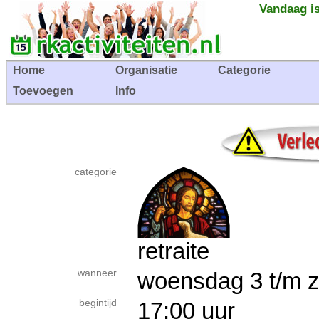
Vandaag is
Home
Organisatie
Categorie
Toevoegen
Info
categorie
retraite
wanneer
woensdag 3 t/m 
begintijd
17:00 uur