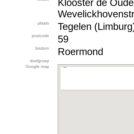
Klooster de Oude
Wevelickhovenstr
plaats
Tegelen (Limburg
postcode
59
bisdom
Roermond
doelgroep
Google map