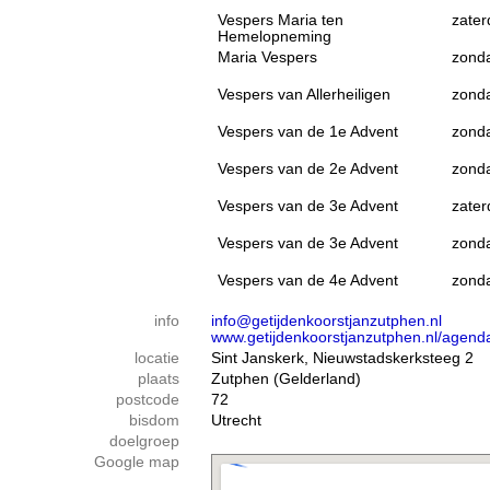
Vespers Maria ten
zater
Hemelopneming
Maria Vespers
zond
Vespers van Allerheiligen
zond
Vespers van de 1e Advent
zond
Vespers van de 2e Advent
zond
Vespers van de 3e Advent
zater
Vespers van de 3e Advent
zond
Vespers van de 4e Advent
zond
info
info@getijdenkoorstjanzutphen.nl
www.getijdenkoorstjanzutphen.nl/agend
locatie
Sint Janskerk, Nieuwstadskerksteeg 2
plaats
Zutphen (Gelderland)
postcode
72
bisdom
Utrecht
doelgroep
Google map