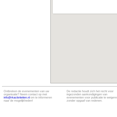
Ontbreken de evenementen van uw
De redactie houdt zich het recht voor
organisatie? Neem contact op met
ingezonden aankondigingen van
info@rkactiviteiten.nl
om te informeren
evenementen voor publicatie te weigere
naar de mogelijkheden!
zonder opgaaf van redenen.