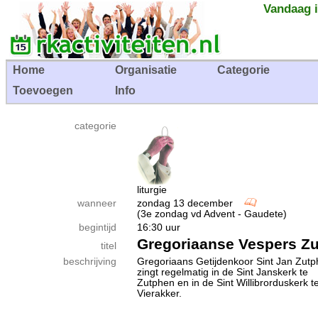
Vandaag i
Home
Organisatie
Categorie
Toevoegen
Info
categorie
liturgie
wanneer
zondag 13 december
(3e zondag vd Advent - Gaudete)
begintijd
16:30 uur
Gregoriaanse Vespers Z
titel
beschrijving
Gregoriaans Getijdenkoor Sint Jan Zut
zingt regelmatig in de Sint Janskerk te
Zutphen en in de Sint Willibrorduskerk t
Vierakker.