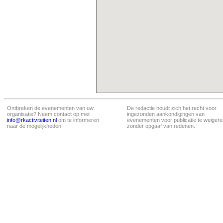
Ontbreken de evenementen van uw
De redactie houdt zich het recht voor
organisatie? Neem contact op met
ingezonden aankondigingen van
info@rkactiviteiten.nl
om te informeren
evenementen voor publicatie te weigere
naar de mogelijkheden!
zonder opgaaf van redenen.