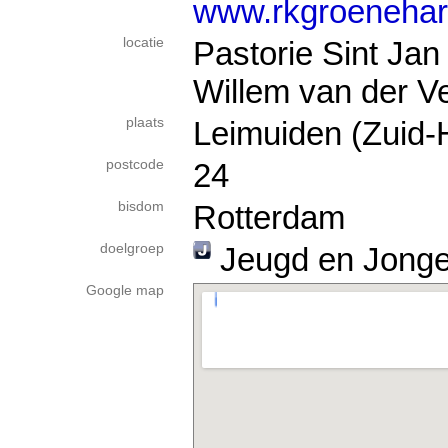
www.rkgroenehart
locatie
Pastorie Sint Jan
Willem van der V
plaats
Leimuiden (Zuid-
postcode
24
bisdom
Rotterdam
doelgroep
Jeugd en Jong
Google map