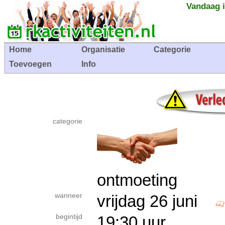
Vandaag i
Home
Organisatie
Categorie
Toevoegen
Info
categorie
ontmoeting
wanneer
vrijdag 26 juni
begintijd
19:30 uur