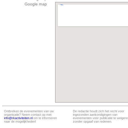
Google map
Ontbreken de evenementen van uw
De redactie houdt zich het recht voor
organisatie? Neem contact op met
ingezonden aankondigingen van
info@rkactiviteiten.nl
om te informeren
evenementen voor publicatie te weigere
naar de mogelijkheden!
zonder opgaaf van redenen.