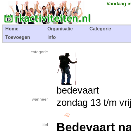
Vandaag is
Home
Organisatie
Categorie
Toevoegen
Info
categorie
bedevaart
wanneer
zondag 13 t/m vr
Bedevaart n
titel