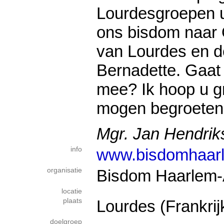
Lourdesgroepen u
ons bisdom naar
van Lourdes en de
Bernadette. Gaat
mee? Ik hoop u g
mogen begroeten
Mgr. Jan Hendrik
info
www.bisdomhaarl
organisatie
Bisdom Haarlem
locatie
plaats
Lourdes (Frankrij
doelgroep