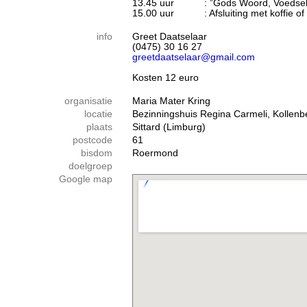
13.45 uur : ”Gods Woord, Voedsel ten
15.00 uur : Afsluiting met koffie of
info
Greet Daatselaar
(0475) 30 16 27
greetdaatselaar@gmail.com
Kosten 12 euro
organisatie
Maria Mater Kring
locatie
Bezinningshuis Regina Carmeli, Kollenb
plaats
Sittard (Limburg)
postcode
61
bisdom
Roermond
doelgroep
Google map