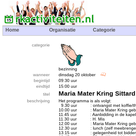
Home
Organisatie
Categorie
categorie
bezinning
wanneer
dinsdag 20 oktober
begintijd
09:30 uur
eindtijd
15:00 uur
Maria Mater Kring Sittard
titel
beschrijving
Het programma is als volgt:
9.30 uur : ontvangst met koffie/t
10.00 uur : Maria Mater Kring gebed
11.45 uur : Aanbidding in de kapel 
11.30 uur : H. Mis
12.00 uur : Maria Mater Kring gebed 
12.30 uur : lunch (zelf meebrengen),
13.15 uur : gelegenheid tot bidden 