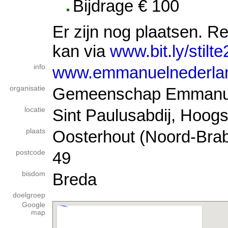
Bijdrage € 100
Er zijn nog plaatsen. R
kan via
www.bit.ly/stilt
info
www.emmanuelnederlan
organisatie
Gemeenschap Emmanu
locatie
Sint Paulusabdij, Hoogs
plaats
Oosterhout (Noord-Brab
postcode
49
bisdom
Breda
doelgroep
Google
map