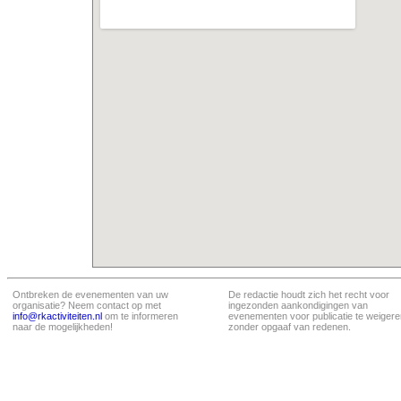
Ontbreken de evenementen van uw
De redactie houdt zich het recht voor
organisatie? Neem contact op met
ingezonden aankondigingen van
info@rkactiviteiten.nl
om te informeren
evenementen voor publicatie te weigere
naar de mogelijkheden!
zonder opgaaf van redenen.