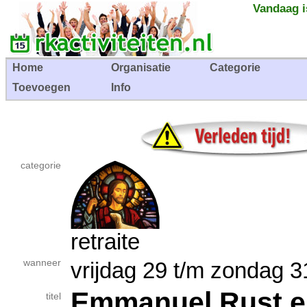
Vandaag i
Home
Organisatie
Categorie
Toevoegen
Info
categorie
retraite
wanneer
vrijdag 29 t/m zondag
Emmanuel Rust en
titel