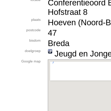
Conferentieoord
Hofstraat 8
plaats
Hoeven (Noord-B
postcode
47
bisdom
Breda
doelgroep
Jeugd en Jong
Google map