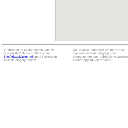
Ontbreken de evenementen van uw
De redactie houdt zich het recht voor
organisatie? Neem contact op met
ingezonden aankondigingen van
info@rkactiviteiten.nl
om te informeren
evenementen voor publicatie te weigere
naar de mogelijkheden!
zonder opgaaf van redenen.