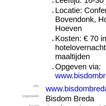
Leeftijd: 16-30 
Locatie: Confe
Bovendonk, Ho
Hoeven
Kosten: € 70 i
hotelovernacht
maaltijden
Opgeven via:
www.bisdombre
info
www.bisdombreda
organisatie
Bisdom Breda
locatie