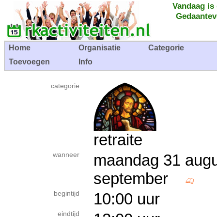
Vandaag is
Gedaantev
Home
Organisatie
Categorie
Toevoegen
Info
categorie
retraite
wanneer
maandag 31 augus
september
begintijd
10:00 uur
eindtijd