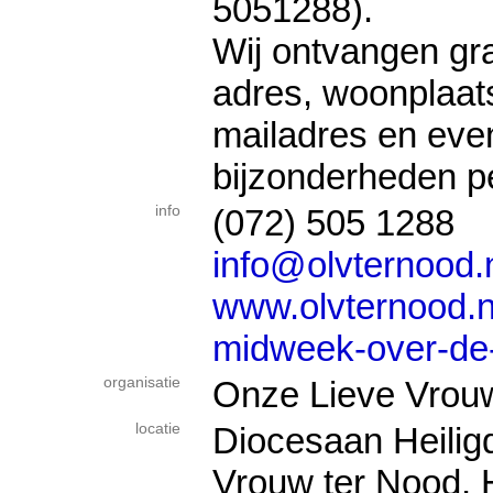
5051288).
Wij ontvangen g
adres, woonplaat
mailadres en eve
bijzonderheden pe
info
(072) 505 1288
info@olvternood.
www.olvternood.nl
midweek-over-de
organisatie
Onze Lieve Vrou
locatie
Diocesaan Heili
Vrouw ter Nood,