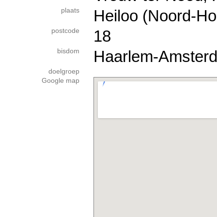
plaats
Heiloo (Noord-Ho
postcode
18
bisdom
Haarlem-Amster
doelgroep
Google map