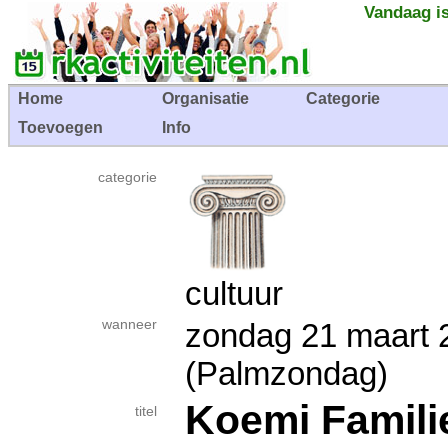
Vandaag is
Home
Organisatie
Categorie
Toevoegen
Info
categorie
cultuur
wanneer
zondag 21 maar
(Palmzondag)
Koemi Famili
titel