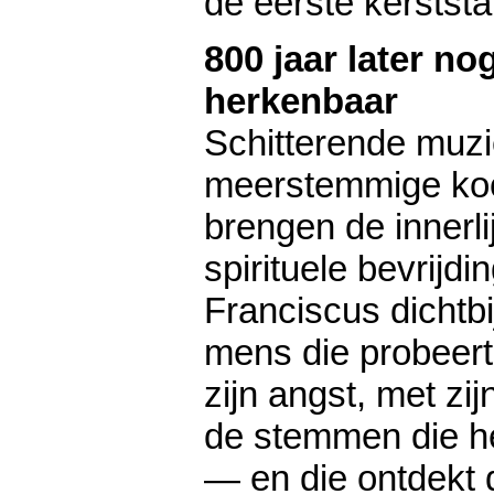
de eerste kerststa
800 jaar later nog
herkenbaar
Schitterende muzi
meerstemmige koo
brengen de innerlij
spirituele bevrijdi
Franciscus dichtb
mens die probeert
zijn angst, met zi
de stemmen die h
— en die ontdekt 