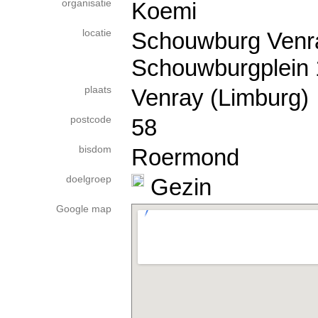
organisatie
Koemi
locatie
Schouwburg Venr
Schouwburgplein 
plaats
Venray (Limburg)
postcode
58
bisdom
Roermond
doelgroep
Gezin
Google map