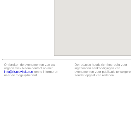
Ontbreken de evenementen van uw
De redactie houdt zich het recht voor
organisatie? Neem contact op met
ingezonden aankondigingen van
info@rkactiviteiten.nl
om te informeren
evenementen voor publicatie te weigere
naar de mogelijkheden!
zonder opgaaf van redenen.