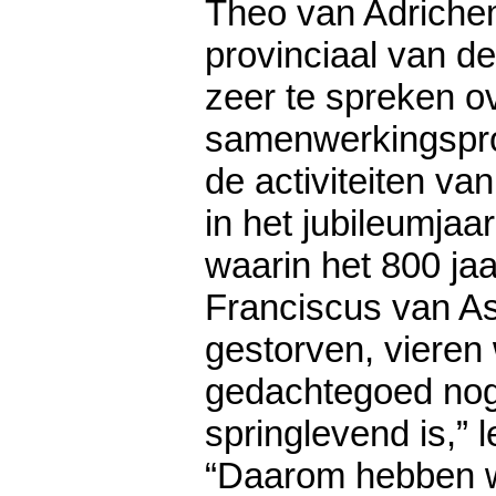
Theo van Adrichem
provinciaal van de
zeer te spreken ov
samenwerkingspro
de activiteiten va
in het jubileumjaar
waarin het 800 jaa
Franciscus van Ass
gestorven, vieren 
gedachtegoed nog 
springlevend is,” le
“Daarom hebben w