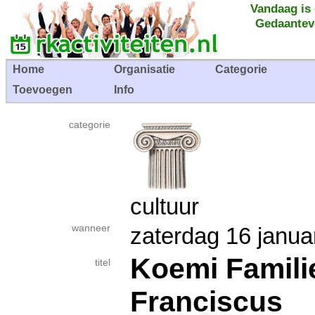
Vandaag is
Gedaantev
Home
Organisatie
Categorie
Toevoegen
Info
categorie
cultuur
wanneer
zaterdag 16 jan
Koemi Famili
titel
Franciscus