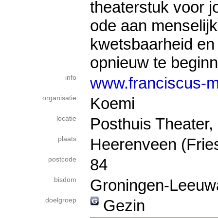
theaterstuk voor 
ode aan menselijkh
kwetsbaarheid e
opnieuw te beginn
info
www.franciscus-m
organisatie
Koemi
locatie
Posthuis Theater,
plaats
Heerenveen (Frie
postcode
84
bisdom
Groningen-Leeuw
doelgroep
Gezin