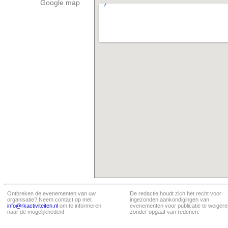
Google map
Ontbreken de evenementen van uw
De redactie houdt zich het recht voor
organisatie? Neem contact op met
ingezonden aankondigingen van
info@rkactiviteiten.nl
om te informeren
evenementen voor publicatie te weigere
naar de mogelijkheden!
zonder opgaaf van redenen.