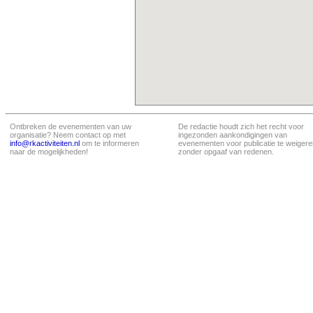
Ontbreken de evenementen van uw
De redactie houdt zich het recht voor
organisatie? Neem contact op met
ingezonden aankondigingen van
info@rkactiviteiten.nl
om te informeren
evenementen voor publicatie te weigere
naar de mogelijkheden!
zonder opgaaf van redenen.