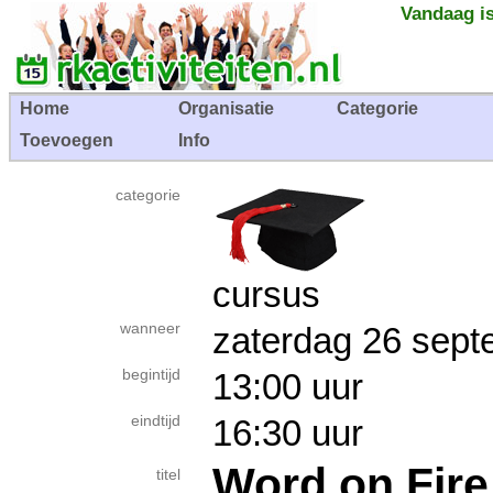
Vandaag is
Home
Organisatie
Categorie
Toevoegen
Info
categorie
cursus
wanneer
zaterdag 26 se
begintijd
13:00 uur
eindtijd
16:30 uur
Word on Fire
titel