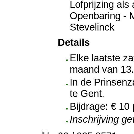
Lofprijzing al
Openbaring - M
Stevelinck
Details
Elke laatste z
maand van 13.0
In de Prinsenz
te Gent.
Bijdrage: € 10
Inschrijving g
info