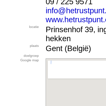
09 / 225 9571
info@hetrustpun
www.hetrustpunt
locatie
Prinsenhof 39, in
hekken
plaats
Gent (België)
doelgroep
Google map