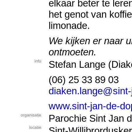
elkaar beter te ler
het genot van koffie
limonade.
We kijken er naar ui
ontmoeten.
info
Stefan Lange (Diak
(06) 25 33 89 03
diaken.lange@sint-
www.sint-jan-de-dop
organisatie
Parochie Sint Jan 
locatie
Sint-Willibrorduske