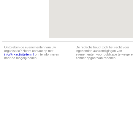
Ontbreken de evenementen van uw
De redactie houdt zich het recht voor
organisatie? Neem contact op met
ingezonden aankondigingen van
info@rkactiviteiten.nl
om te informeren
evenementen voor publicatie te weigere
naar de mogelijkheden!
zonder opgaaf van redenen.