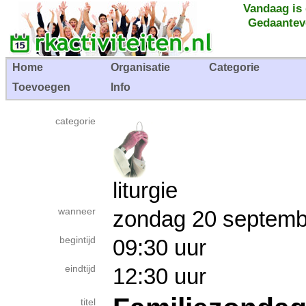
Vandaag is
Gedaantev
Home
Organisatie
Categorie
Toevoegen
Info
categorie
liturgie
wanneer
zondag 20 septe
begintijd
09:30 uur
eindtijd
12:30 uur
titel