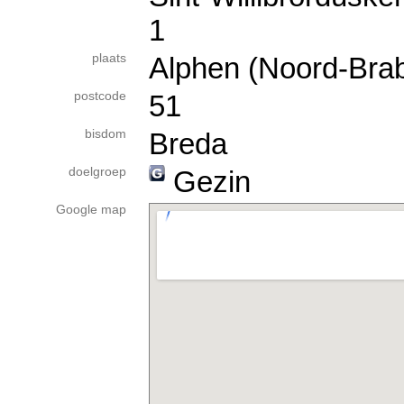
1
plaats
Alphen (Noord-Bra
postcode
51
bisdom
Breda
doelgroep
Gezin
Google map