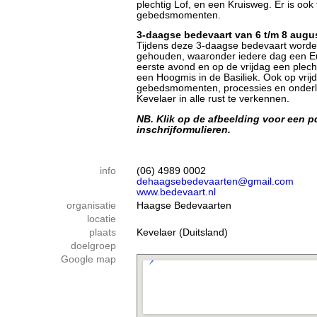
plechtig Lof, en een Kruisweg. Er is ook 
gebedsmomenten.
3-daagse bedevaart van 6 t/m 8 augu
Tijdens deze 3-daagse bedevaart worden 
gehouden, waaronder iedere dag een Euc
eerste avond en op de vrijdag een plech
een Hoogmis in de Basiliek. Ook op vrijd
gebedsmomenten, processies en onderli
Kevelaer in alle rust te verkennen.
NB. Klik op de afbeelding voor een p
inschrijformulieren.
info
(06) 4989 0002
dehaagsebedevaarten@gmail.com
www.bedevaart.nl
organisatie
Haagse Bedevaarten
locatie
plaats
Kevelaer (Duitsland)
doelgroep
Google map