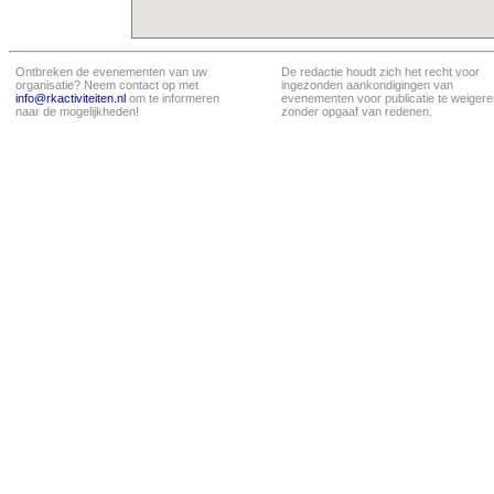
Ontbreken de evenementen van uw
De redactie houdt zich het recht voor
organisatie? Neem contact op met
ingezonden aankondigingen van
info@rkactiviteiten.nl
om te informeren
evenementen voor publicatie te weigere
naar de mogelijkheden!
zonder opgaaf van redenen.