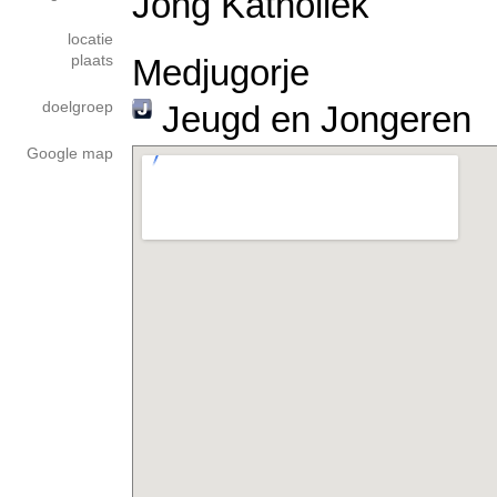
Jong Katholiek
locatie
plaats
Medjugorje
doelgroep
Jeugd en Jongeren
Google map