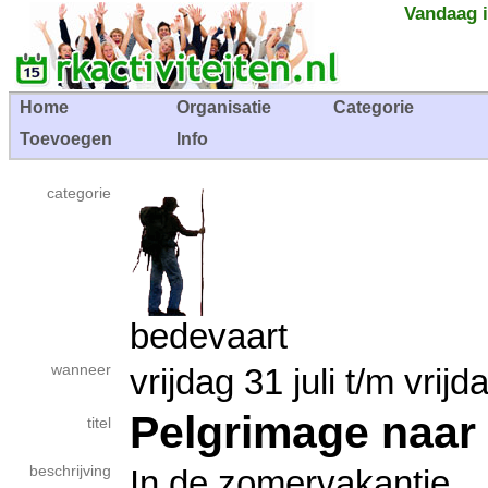
Vandaag i
Home
Organisatie
Categorie
Toevoegen
Info
categorie
bedevaart
wanneer
vrijdag 31 juli t/m vr
Pelgrimage naar 
titel
beschrijving
In de zomervakantie