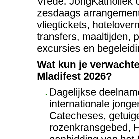
Vrede. JongKatholiek 
zesdaags arrangement 
vliegtickets, hotelover
transfers, maaltijden,
excursies en begeleidi
Wat kun je verwachte
Mladifest 2026?
Dagelijkse deelnam
internationale jonger
Catecheses, getuig
rozenkransgebed, He