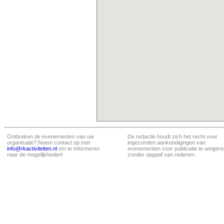
Ontbreken de evenementen van uw
De redactie houdt zich het recht voor
organisatie? Neem contact op met
ingezonden aankondigingen van
info@rkactiviteiten.nl
om te informeren
evenementen voor publicatie te weigere
naar de mogelijkheden!
zonder opgaaf van redenen.