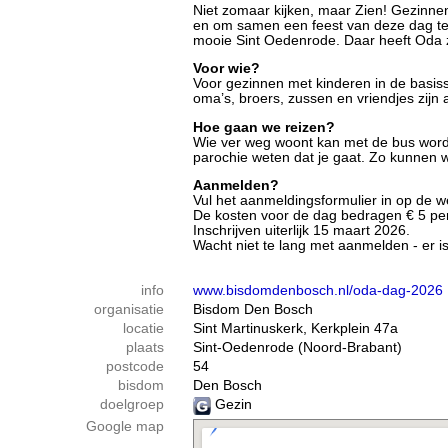
Niet zomaar kijken, maar Zien! Gezinnen
en om samen een feest van deze dag te
mooie Sint Oedenrode. Daar heeft Oda z
Voor wie?
Voor gezinnen met kinderen in de basiss
oma’s, broers, zussen en vriendjes zijn
Hoe gaan we reizen?
Wie ver weg woont kan met de bus word
parochie weten dat je gaat. Zo kunnen 
Aanmelden?
Vul het aanmeldingsformulier in op de 
De kosten voor de dag bedragen € 5 per 
Inschrijven uiterlijk 15 maart 2026.
Wacht niet te lang met aanmelden - er 
info
www.bisdomdenbosch.nl/oda-dag-2026
organisatie
Bisdom Den Bosch
locatie
Sint Martinuskerk, Kerkplein 47a
plaats
Sint-Oedenrode (Noord-Brabant)
postcode
54
bisdom
Den Bosch
doelgroep
Gezin
Google map