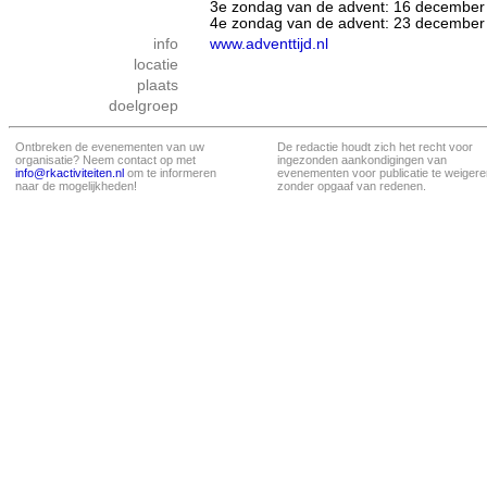
3e zondag van de advent: 16 december
4e zondag van de advent: 23 december
info
www.adventtijd.nl
locatie
plaats
doelgroep
Ontbreken de evenementen van uw
De redactie houdt zich het recht voor
organisatie? Neem contact op met
ingezonden aankondigingen van
info@rkactiviteiten.nl
om te informeren
evenementen voor publicatie te weigere
naar de mogelijkheden!
zonder opgaaf van redenen.