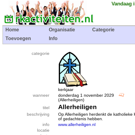
Vandaag i
Home
Organisatie
Categorie
Toevoegen
Info
categorie
kerkjaar
wanneer
donderdag 1 november 2029
(Allerheiligen)
Allerheiligen
titel
beschrijving
Op Allerheiligen herdenkt de katholieke 
of gedachtenis hebben.
info
www.allerheiligen.nl
locatie