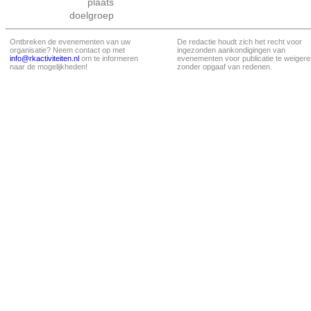
plaats
doelgroep
Ontbreken de evenementen van uw
De redactie houdt zich het recht voor
organisatie? Neem contact op met
ingezonden aankondigingen van
info@rkactiviteiten.nl
om te informeren
evenementen voor publicatie te weigere
naar de mogelijkheden!
zonder opgaaf van redenen.